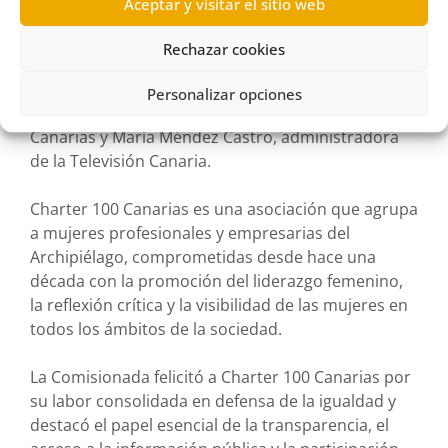
Aceptar y visitar el sitio web
referentes del panorama audiovisual del
Archipiélago: Lourdes Santana Navarro, directora
Rechazar cookies
de Grupo Prisa en Canarias; Francisca González
Santana, directora de RTVE en Canarias; María del
Personalizar opciones
Pino Quintana Marrero, directora de Antena 3 TV
Canarias y María Méndez Castro, administradora
de la Televisión Canaria.
Charter 100 Canarias es una asociación que agrupa
a mujeres profesionales y empresarias del
Archipiélago, comprometidas desde hace una
década con la promoción del liderazgo femenino,
la reflexión crítica y la visibilidad de las mujeres en
todos los ámbitos de la sociedad.
La Comisionada felicitó a Charter 100 Canarias por
su labor consolidada en defensa de la igualdad y
destacó el papel esencial de la transparencia, el