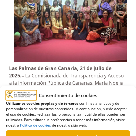
Las Palmas de Gran Canaria, 21 de julio de
2025.–
La Comisionada de Transparencia y Acceso
a la Información Pública de Canarias, María Noelia
García Leal, participó este lunes en uno de los
Consentimiento de cookies
actos conmemorativos del décimo aniversario de
Utilizamos cookies propias y de terceros
con fines analíticos y de
Charter 100 Canarias, celebrado en el Real Club
personalización de nuestros contenidos. A continuación, puede aceptar
Náutico de Gran Canaria bajo el título “Las 4
el uso de cookies, rechazarlas o personalizar cuál de ellas pueden ser
Magníficas”.
utilizadas. Para editar sus preferencias o tener más información, visite
nuestra
Política de cookies
de nuestro sitio web.
El evento reunió en una mesa redonda a cuatro