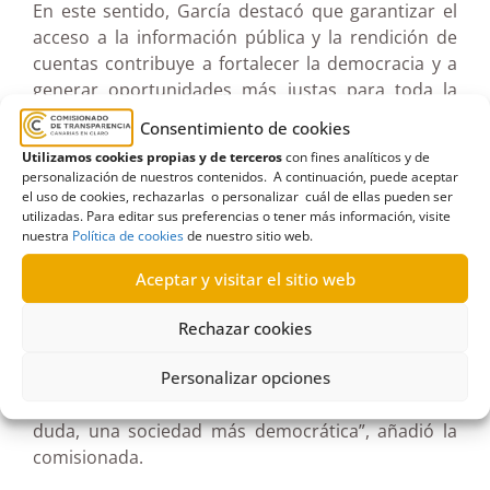
En este sentido, García destacó que garantizar el
acceso a la información pública y la rendición de
cuentas contribuye a fortalecer la democracia y a
generar oportunidades más justas para toda la
ciudadanía. “Cuando las instituciones son
Consentimiento de cookies
transparentes y responsables ante la sociedad,
Utilizamos cookies propias y de terceros
con fines analíticos y de
también se abren más espacios para la
personalización de nuestros contenidos. A continuación, puede aceptar
participación y el liderazgo de las mujeres”, afirmó.
el uso de cookies, rechazarlas o personalizar cuál de ellas pueden ser
utilizadas. Para editar sus preferencias o tener más información, visite
nuestra
Política de cookies
de nuestro sitio web.
Desde el Comisionado de Transparencia se
reafirma así el compromiso con la igualdad real y
Aceptar y visitar el sitio web
efectiva entre mujeres y hombres, como parte de
la construcción de instituciones más abiertas y
Rechazar cookies
responsables. “Una sociedad que garantiza
Personalizar opciones
derechos, que rinde cuentas y que ofrece las
mismas oportunidades a todas las personas es, sin
duda, una sociedad más democrática”, añadió la
comisionada.