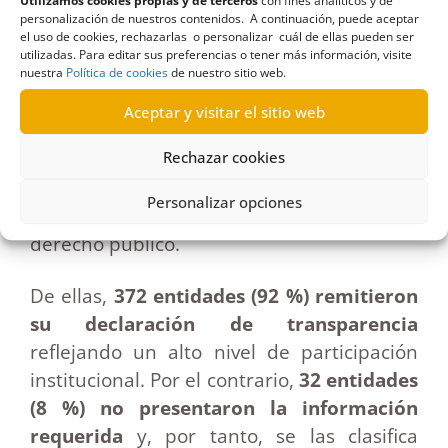
Utilizamos cookies propias y de terceros
con fines analíticos y de
Autónoma de Canarias y 41 entidades
personalización de nuestros contenidos. A continuación, puede aceptar
el uso de cookies, rechazarlas o personalizar cuál de ellas pueden ser
dependientes; los siete cabildos insulares
utilizadas. Para editar sus preferencias o tener más información, visite
junto a sus 83 entidades vinculadas; los 88
nuestra
Política de cookies
de nuestro sitio web.
ayuntamientos y 99 entidades
Aceptar y visitar el sitio web
municipales; las dos universidades
Rechazar cookies
públicas con cinco organismos asociados;
además de dos asociaciones públicas, ocho
Personalizar opciones
mancomunidades y 68 corporaciones de
derecho público.
De ellas,
372 entidades (92 %) remitieron
su declaración de transparencia
reflejando un alto nivel de participación
institucional. Por el contrario,
32 entidades
(8 %) no presentaron la información
requerida
y, por tanto, se las clasifica