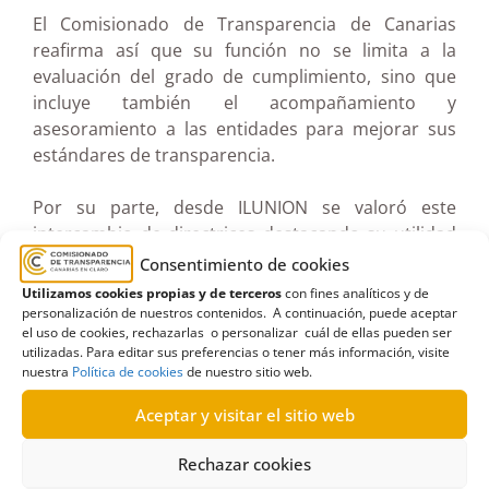
El Comisionado de Transparencia de Canarias
reafirma así que su función no se limita a la
evaluación del grado de cumplimiento, sino que
incluye también el acompañamiento y
asesoramiento a las entidades para mejorar sus
estándares de transparencia.
Por su parte, desde ILUNION se valoró este
intercambio de directrices destacando su utilidad
para mejorar la evaluación de transparencia
Consentimiento de cookies
correspondiente al ejercicio 2024 y avanzar en el
Utilizamos cookies propias y de terceros
con fines analíticos y de
desarrollo de un portal de transparencia que
personalización de nuestros contenidos. A continuación, puede aceptar
el uso de cookies, rechazarlas o personalizar cuál de ellas pueden ser
aspire a convertirse en un referente.
utilizadas. Para editar sus preferencias o tener más información, visite
nuestra
Política de cookies
de nuestro sitio web.
Aceptar y visitar el sitio web
Rechazar cookies