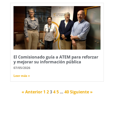
El Comisionado guía a ATEM para reforzar
y mejorar su información pública
07/05/2026
Leer más »
« Anterior
1
2
3
4
5
…
40
Siguiente »