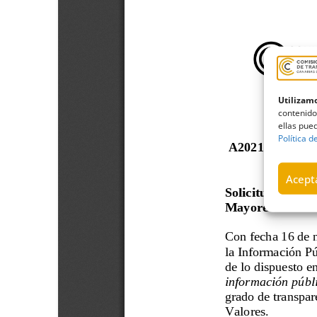
Utilizamo
contenido
ellas pued
Política d
Acepta