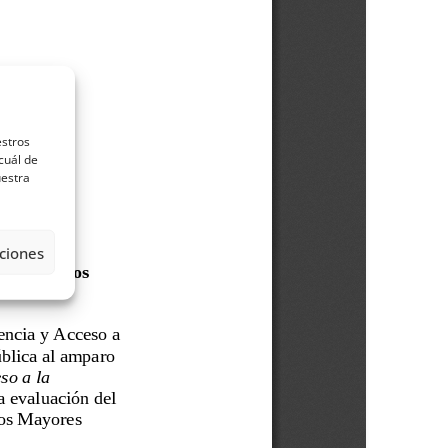
estros
cuál de
uestra
ciones