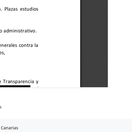
a
 Canarias