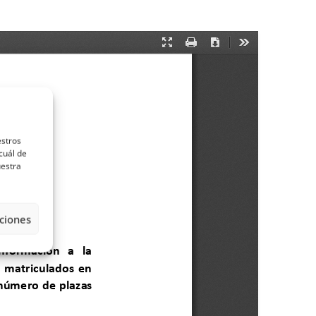
estros
cuál de
uestra
ciones