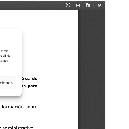
estros
cuál de
uestra
ciones