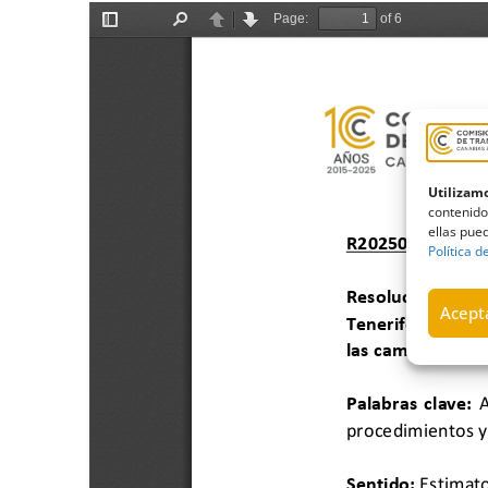
Utilizamo
contenido
ellas pued
Política d
Acepta