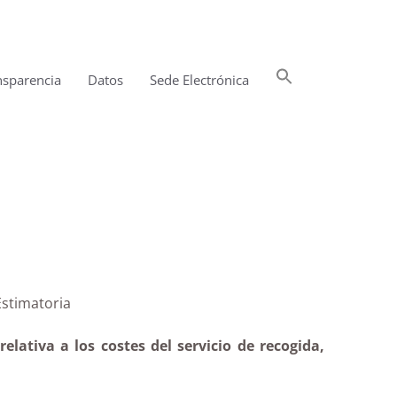
Buscar:
nsparencia
Datos
Sede Electrónica
Botón de búsqueda
naval |Estimatoria
lativa a los costes del servicio de recogida,