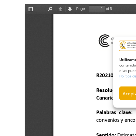
Utilizamo
contenido
ellas pued
Política d
Acepta