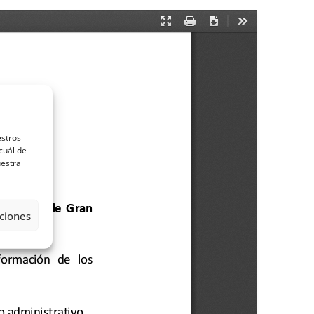
estros
cuál de
uestra
ciones