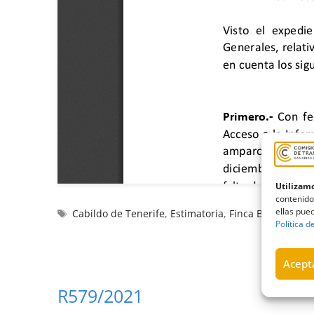
Utilizamo
contenido
ellas pued
Cabildo de Tenerife
,
Estimatoria
,
Finca Boquín
,
pai
Política d
Acepta
R579/2021