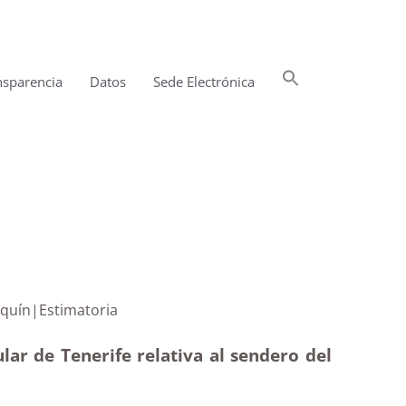
Buscar:
nsparencia
Datos
Sede Electrónica
Botón de búsqueda
la Finca Boquín|Estimatoria
lar de Tenerife relativa al sendero del