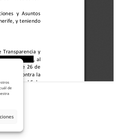
estros
cuál de
uestra
ciones