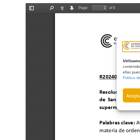
Utilizamo
contenido
ellas pued
Política d
Acepta