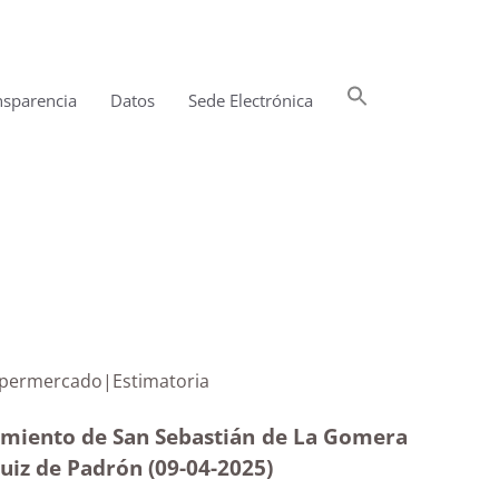
Buscar:
nsparencia
Datos
Sede Electrónica
Botón de búsqueda
as a un supermercado|Estimatoria
tamiento de San Sebastián de La Gomera
Ruiz de Padrón (09-04
-2025
)