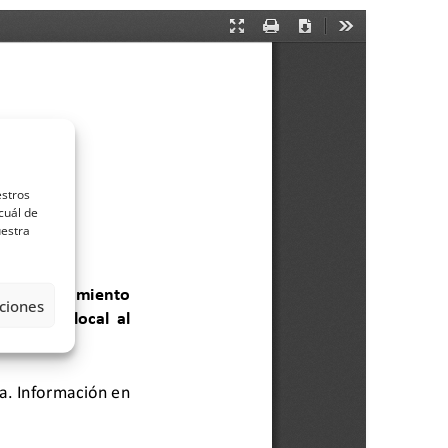
estros
cuál de
uestra
ciones