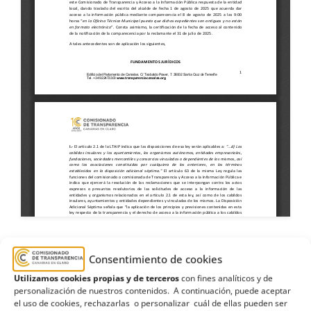
Consentimiento de cookies
Ayuntamiento de Santa Úrsula
,
Estimación
Utilizamos cookies propias y de terceros
con fines analíticos y de
formal
,
expediente
,
finca
,
propiedad
,
Reibcorp
personalización de nuestros contenidos. A continuación, puede aceptar
el uso de cookies, rechazarlas o personalizar cuál de ellas pueden ser
Canarias
,
Terminación