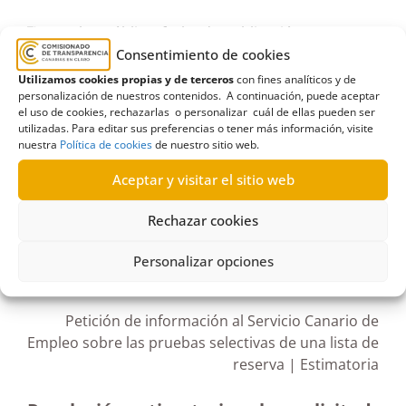
Empleo público
,
fecha de publicación
,
Consentimiento de cookies
funcionario interino
,
listas de reserva
,
nota
Utilizamos cookies propias y de terceros
con fines analíticos y de
informativa
,
Procesos selectivos
,
pruebas
personalización de nuestros contenidos. A continuación, puede aceptar
selectivas
,
registro informático
,
Servicio Canario de
el uso de cookies, rechazarlas o personalizar cuál de ellas pueden ser
utilizadas. Para editar sus preferencias o tener más información, visite
Empleo
,
Técnicos de empleo
nuestra
Política de cookies
de nuestro sitio web.
Aceptar y visitar el sitio web
Rechazar cookies
R23/2022
Personalizar opciones
25/07/2022
Petición de información al Servicio Canario de
Empleo sobre las pruebas selectivas de una lista de
reserva | Estimatoria