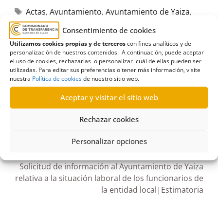
Actas
,
Ayuntamiento
,
Ayuntamiento de Yaiza
,
empleo en el sector público
,
Empleo público
,
Consentimiento de cookies
Entidad local
,
mesas sectoriales
,
personal
Utilizamos cookies propias y de terceros
con fines analíticos y de
funcionarial
,
Representantes sindicales
,
situación
personalización de nuestros contenidos. A continuación, puede aceptar
el uso de cookies, rechazarlas o personalizar cuál de ellas pueden ser
administrativa
,
situación laboral
utilizadas. Para editar sus preferencias o tener más información, visite
nuestra
Política de cookies
de nuestro sitio web.
Aceptar y visitar el sitio web
Rechazar cookies
R109/2023
10/08/2023
Personalizar opciones
Solicitud de información al Ayuntamiento de Yaiza
relativa a la situación laboral de los funcionarios de
la entidad local|Estimatoria