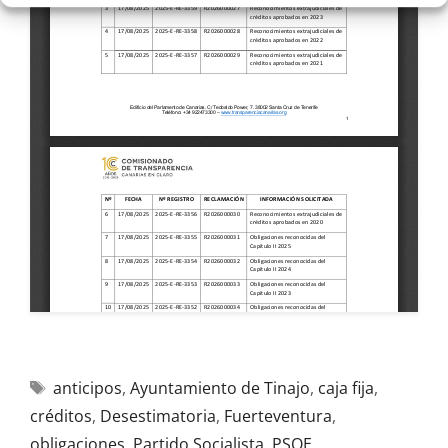
anticipos
,
Ayuntamiento de Tinajo
,
caja fija
,
créditos
,
Desestimatoria
,
Fuerteventura
,
obligaciones
,
Partido Socialista
,
PSOE