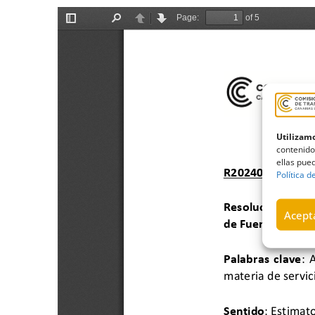
Utilizamo
contenido
ellas pued
Política d
Acepta