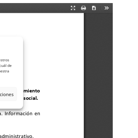
estros
cuál de
uestra
ciones