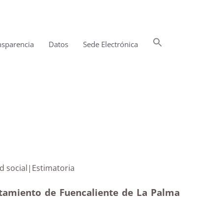
Buscar:
nsparencia
Datos
Sede Electrónica
Botón de búsqueda
erabilidad social|Estimatoria
ntamiento de Fuencaliente de La Palma