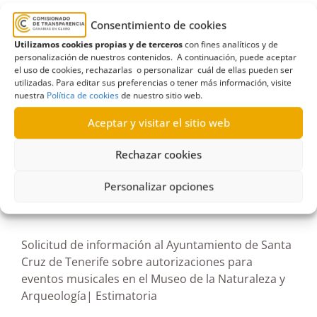
Autorizaciones
,
Ayuntamiento
,
Ayuntamiento
Consentimiento de cookies
de Santa Cruz de Tenerife
,
Estimación parcial
,
Utilizamos cookies propias y de terceros
con fines analíticos y de
personalización de nuestros contenidos. A continuación, puede aceptar
Estimatoria parcial
,
Licencias y autorizaciones
,
el uso de cookies, rechazarlas o personalizar cuál de ellas pueden ser
Museo de la Naturaleza y Arqueología
,
Remisión al
utilizadas. Para editar sus preferencias o tener más información, visite
nuestra
Política de cookies
de nuestro sitio web.
órgano competente
Aceptar y visitar el sitio web
Rechazar cookies
R598/2023
Personalizar opciones
12/04/2024
Solicitud de información al Ayuntamiento de Santa
Cruz de Tenerife sobre autorizaciones para
eventos musicales en el Museo de la Naturaleza y
Arqueología| Estimatoria