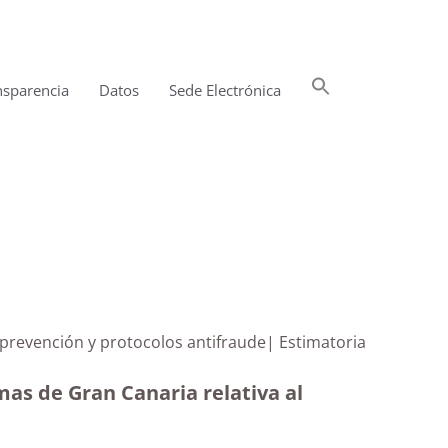
Buscar:
nsparencia
Datos
Sede Electrónica
Botón de búsqueda
 prevención y protocolos antifraude| Estimatoria
mas de Gran Canaria relativa al
)