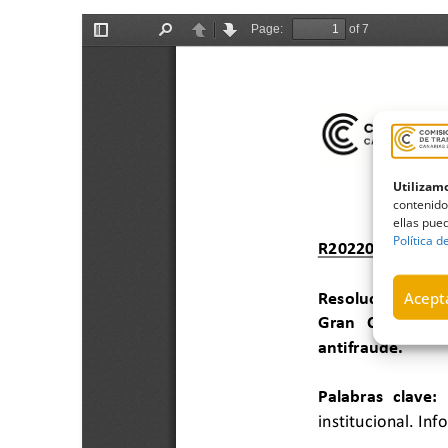
Utilizamo
contenido
ellas pued
Política d
Acepta