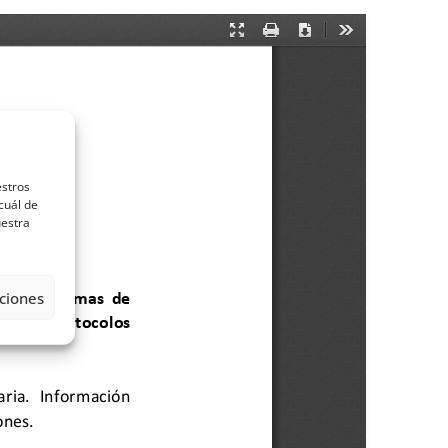
estros
cuál de
uestra
ciones