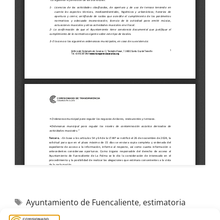
Ayuntamiento de Fuencaliente
,
estimatoria
formal
,
La Guarida de Fuencaliente
,
La Palma
,