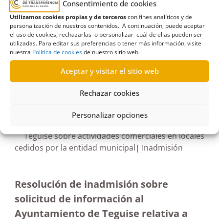
Consentimiento de cookies
licencias
,
locales
,
ordenanza
,
Patio del Vino
,
Utilizamos cookies propias y de terceros
con fines analíticos y de
restauración
,
Terminación
personalización de nuestros contenidos. A continuación, puede aceptar
el uso de cookies, rechazarlas o personalizar cuál de ellas pueden ser
utilizadas. Para editar sus preferencias o tener más información, visite
nuestra
Política de cookies
de nuestro sitio web.
Aceptar y visitar el sitio web
R593/2023
Rechazar cookies
30/01/2024
Personalizar opciones
Petición de información al Ayuntamiento de
Teguise sobre actividades comerciales en locales
cedidos por la entidad municipal| Inadmisión
Resolución de inadmisión sobre
solicitud de información al
Ayuntamiento de Teguise relativa a