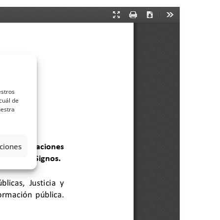
estros
cuál de
uestra
ciones