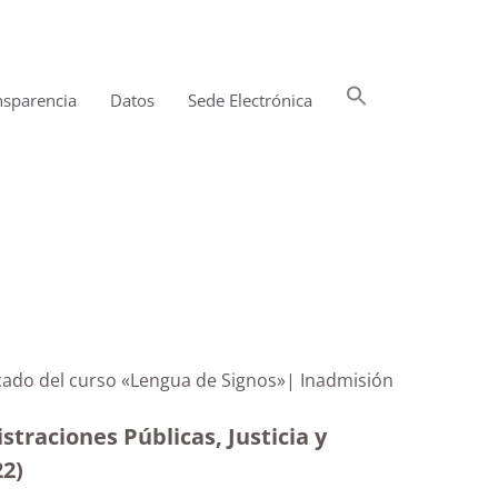
Buscar:
nsparencia
Datos
Sede Electrónica
Botón de búsqueda
ificado del curso «Lengua de Signos»| Inadmisión
traciones Públicas, Justicia y
22)