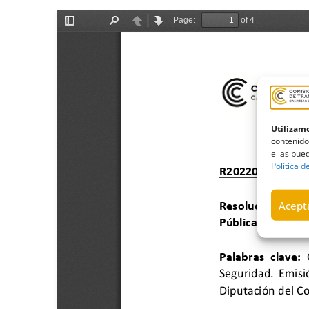
Utilizamo
contenido
ellas pued
Política d
Acepta