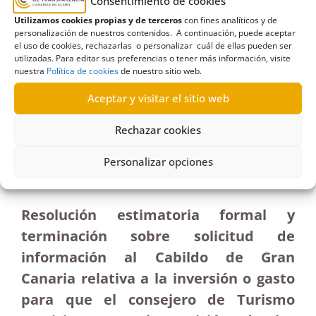
Canteras
,
local
,
paseo
Consentimiento de cookies
Utilizamos cookies propias y de terceros
con fines analíticos y de
personalización de nuestros contenidos. A continuación, puede aceptar
el uso de cookies, rechazarlas o personalizar cuál de ellas pueden ser
utilizadas. Para editar sus preferencias o tener más información, visite
nuestra
Política de cookies
de nuestro sitio web.
R127/2021
Aceptar y visitar el sitio web
11/06/2021
Rechazar cookies
Petición de información al Cabildo de Gran Canaria
sobre gasto por las campanadas de Nochevieja
Personalizar opciones
retransmitidas por Telecinco| Estimación
Resolución estimatoria formal y
terminación sobre solicitud de
información al Cabildo de Gran
Canaria relativa a la inversión o gasto
para que el consejero de Turismo