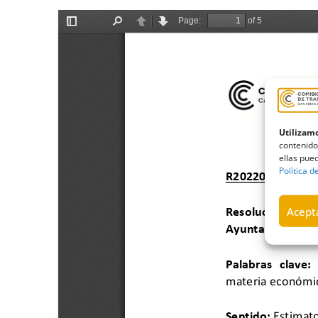
Utilizamo
contenido
ellas pued
Política d
Acepta