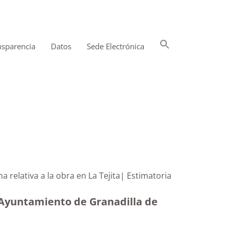
Buscar:
nsparencia
Datos
Sede Electrónica
Botón de búsqueda
na relativa a la obra en La Tejita| Estimatoria
l Ayuntamiento de Granadilla de