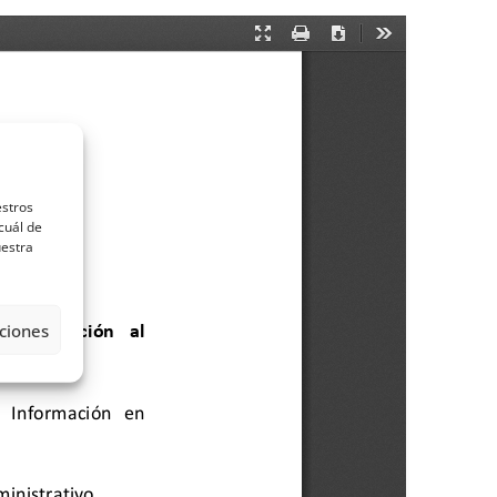
estros
cuál de
uestra
ciones