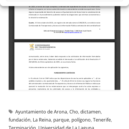
Ayuntamiento de Arona
,
Cho
,
dictamen
,
fundación
,
La Reina
,
parque
,
polígono
,
Tenerife
,
Terminación
,
Universidad de La Laguna
,