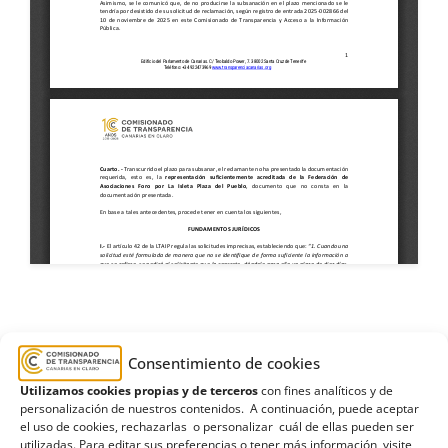
Ayuntamiento de Las Palmas de Gran Canaria
,
Consentimiento de cookies
Desisitimiento
,
El Sebadal
,
evacuación
,
Utilizamos cookies propias y de terceros
con fines analíticos y de
Federaciones de Asociaciones
,
Foro por La Isleta
personalización de nuestros contenidos. A continuación, puede aceptar
Plaza del Pueblo
,
La Isleta
,
plan
,
polígono
el uso de cookies, rechazarlas o personalizar cuál de ellas pueden ser
utilizadas. Para editar sus preferencias o tener más información, visite