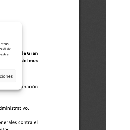
estros
cuál de
uestra
ciones