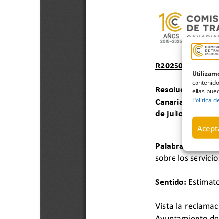
Utilizamo
contenido
ellas pued
Política d
Acepta