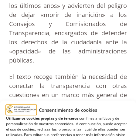
los últimos años» y advierten del peligro
de dejar «morir de inanición» a los
Consejos y Comisionados de
Transparencia, encargados de defender
los derechos de la ciudadanía ante la
«opacidad» de las administraciones
públicas.
El texto recoge también la necesidad de
conectar la transparencia con otras
cuestiones en un marco más general de
integridad pública, tales como medidas
Consentimiento de cookies
de Gobierno Abierto, códigos éticos,
Utilizamos cookies propias y de terceros
con fines analíticos y de
control de la actividad de los grupos de
personalización de nuestros contenidos. A continuación, puede aceptar
el uso de cookies, rechazarlas o personalizar cuál de ellas pueden ser
interés o ‘lobbies’, la publicación de
utilizadas. Para editar sus preferencias o tener más información, visite