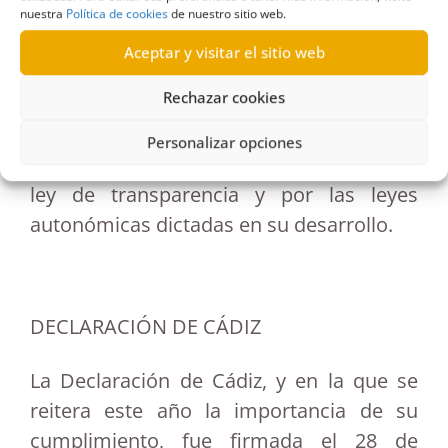
agendas de trabajo de autoridades
nuestra
Política de cookies
de nuestro sitio web.
públicas y altos cargos, así como la
Aceptar y visitar el sitio web
protección de los denunciantes de
Rechazar cookies
actuaciones contrarias al ordenamiento
jurídico y la ética pública y la necesidad
Personalizar opciones
de redefinir la política establecida por la
ley de transparencia y por las leyes
autonómicas dictadas en su desarrollo.
DECLARACIÓN DE CÁDIZ
La Declaración de Cádiz, y en la que se
reitera este año la importancia de su
cumplimiento, fue firmada el 28 de