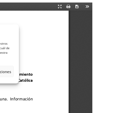
estros
cuál de
uestra
ciones