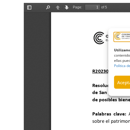
Utilizamo
contenido
ellas pued
Política d
Acepta