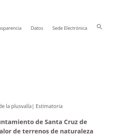
Buscar:
nsparencia
Datos
Sede Electrónica
Botón de búsqueda
a liquidación de la plusvalía| Estimatoria
yuntamiento de Santa Cruz de
valor de terrenos de naturaleza