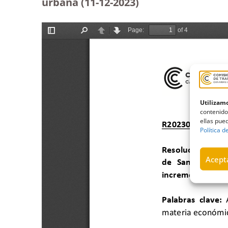
urbana (11-12-2023
)
Utilizamo
contenido
ellas pued
Política d
Acepta