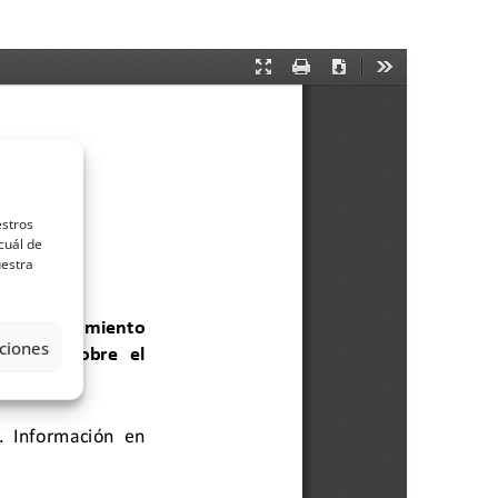
estros
cuál de
uestra
ciones