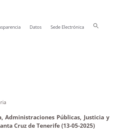
Buscar:
nsparencia
Datos
Sede Electrónica
Botón de búsqueda
l|Estimatoria
, Administraciones Públicas, Justicia y
Santa Cruz de Tenerife (13-05-2025
)