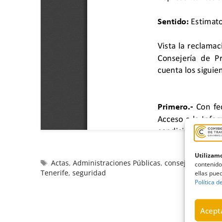
Utilizamo
Actas
,
Administraciones Públicas
,
consejería
,
Estim
contenido
Tenerife
,
seguridad
ellas pued
Política d
Acepta