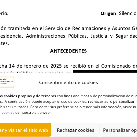
Consentimiento de cookies
s cookies propias y de terceros
con fines analíticos y de personalización de nu
atoria
,
forenses
,
Gobierno de Canarias
,
huelga
,
Instituto de Medici
s. A continuación, puede aceptar el uso de cookies, rechazarlas o personalizar 
en ser utilizadas. Para editar sus preferencias o tener más información, visite n
e cookies
de nuestro sitio web.
r y visitar el sitio web
Rechazar cookies
Personalizar op