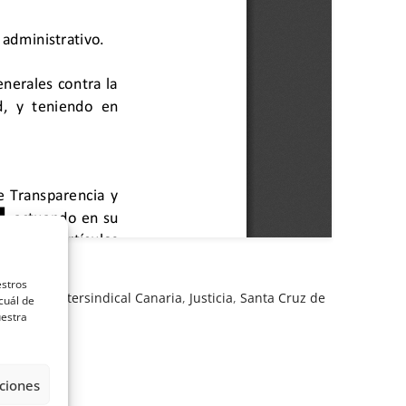
estros
na Legal
,
Intersindical Canaria
,
Justicia
,
Santa Cruz de
cuál de
uestra
ciones