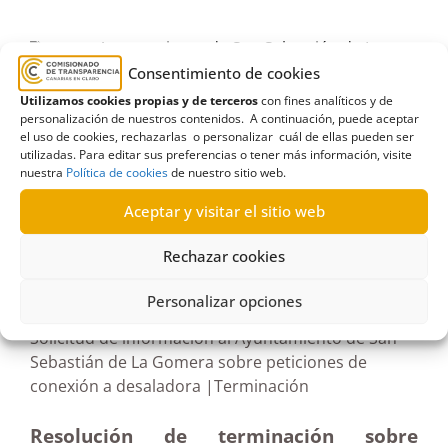
agua
,
Ayuntamiento de San Sebastián de La
Consentimiento de cookies
Gomera
,
cena
,
concejales
,
desaladora
,
estimatoria
Utilizamos cookies propias y de terceros
con fines analíticos y de
formal
,
Hotel Bancal
,
Iniciativa por La Gomera
,
personalización de nuestros contenidos. A continuación, puede aceptar
IxLG
,
navidad
,
Terminación
el uso de cookies, rechazarlas o personalizar cuál de ellas pueden ser
utilizadas. Para editar sus preferencias o tener más información, visite
nuestra
Política de cookies
de nuestro sitio web.
Aceptar y visitar el sitio web
R186/2025
Rechazar cookies
12/06/2025
Personalizar opciones
Solicitud de información al Ayuntamiento de San
Sebastián de La Gomera sobre peticiones de
conexión a desaladora |Terminación
Resolución de terminación sobre