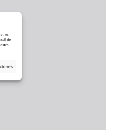
estros
cuál de
uestra
ciones