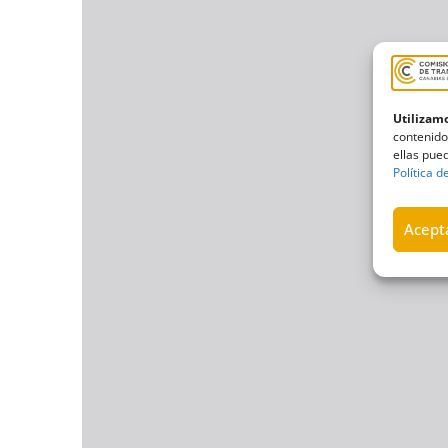
Utilizamo
contenido
ellas pued
Política d
Acepta