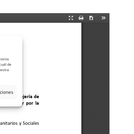
estros
cuál de
uestra
ciones