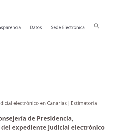
Buscar:
nsparencia
Datos
Sede Electrónica
Botón de búsqueda
te judicial electrónico en Canarias| Estimatoria
onsejería de Presidencia,
 del expediente judicial electrónico