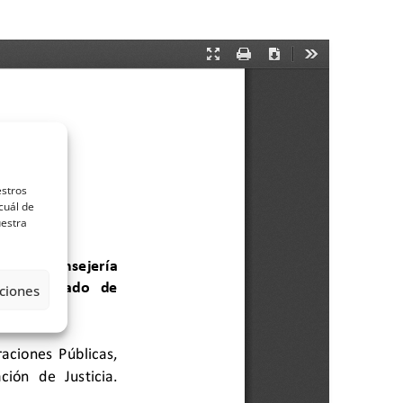
estros
cuál de
uestra
ciones