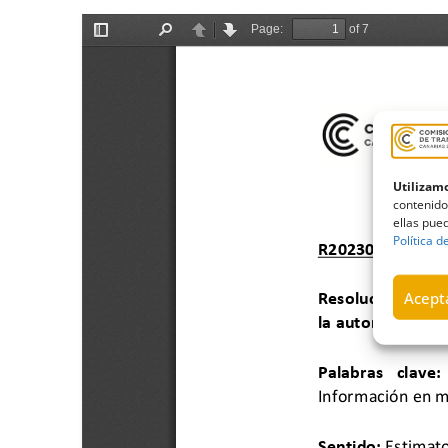
Utilizamo
contenido
ellas pued
Política d
Acepta