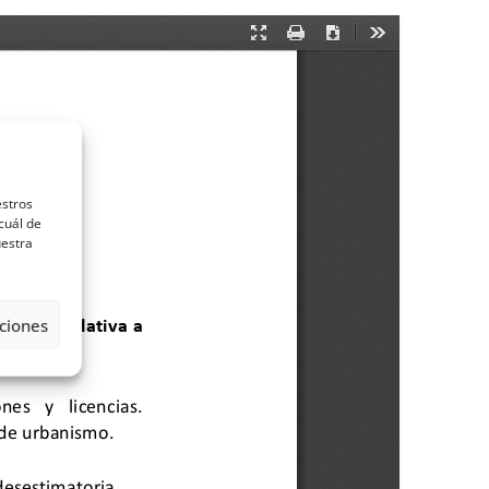
estros
cuál de
uestra
ciones