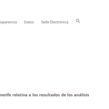
Buscar:
nsparencia
Datos
Sede Electrónica
Botón de búsqueda
imatoria
rife relativa a los resultados de los análisis