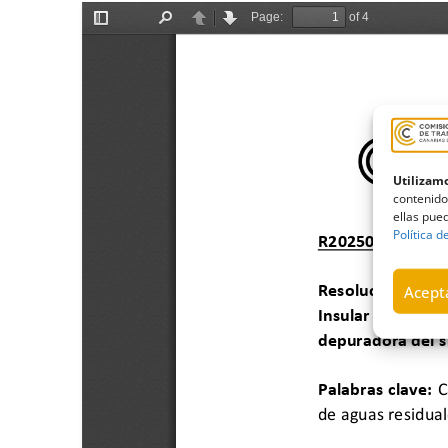
Utilizamo
contenido
ellas pued
Política d
Acepta