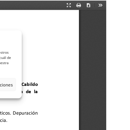
estros
cuál de
uestra
ciones