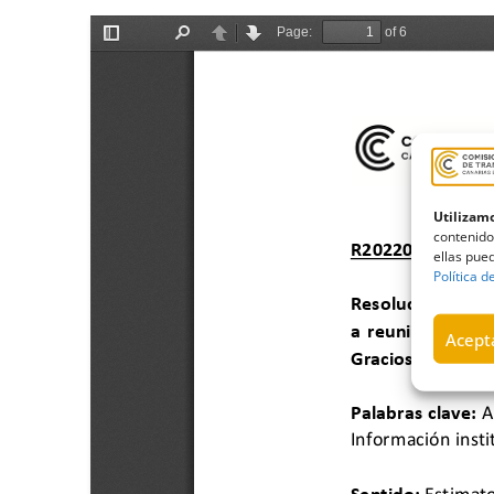
Utilizamo
contenido
ellas pued
Política d
Acepta