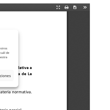
estros
cuál de
uestra
ciones