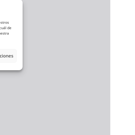
estros
cuál de
uestra
ciones