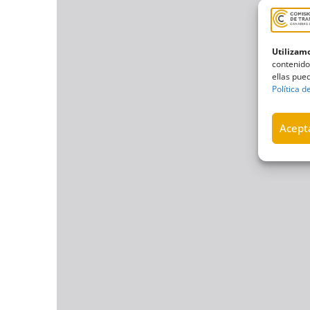
Utilizamo
contenido
ellas pued
Política d
Acepta