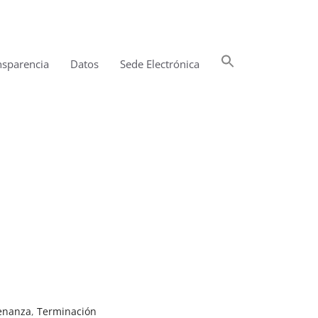
Buscar:
nsparencia
Datos
Sede Electrónica
Botón de búsqueda
enanza
,
Terminación