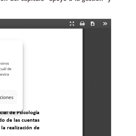
estros
cuál de
uestra
ciones