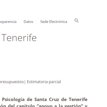
Buscar:
nsparencia
Datos
Sede Electrónica
Botón de búsqueda
 Tenerife
ejecución y presupuestos| Estimatoria parcial
e Psicología de Santa Cruz de Tenerife
ión del capítulo “apoyo a la gestión” y