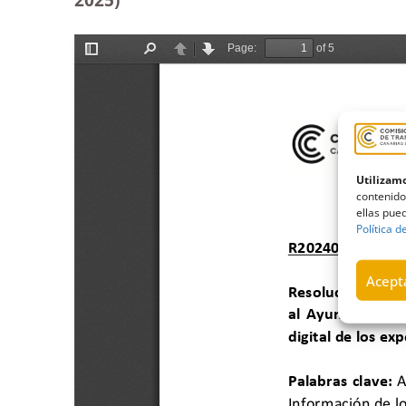
Utilizamo
contenido
ellas pued
Política d
Acepta