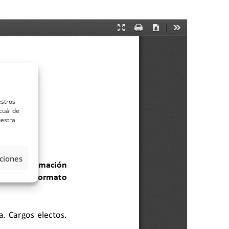
estros
cuál de
uestra
ciones