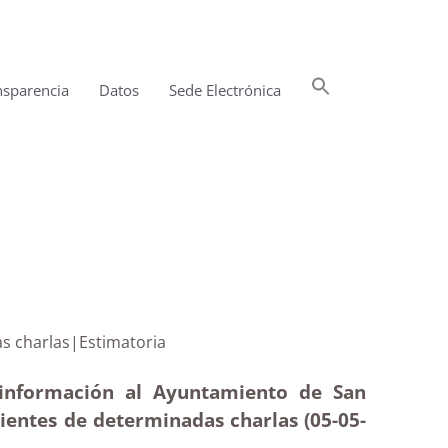
Buscar:
nsparencia
Datos
Sede Electrónica
Botón de búsqueda
erminadas charlas|Estimatoria
 información al Ayuntamiento de San
dientes de determinadas charlas (05-05
-