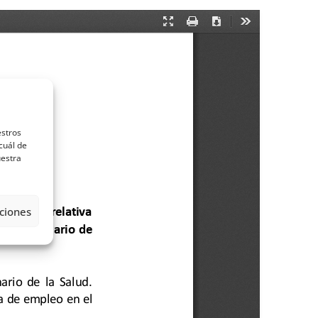
estros
cuál de
uestra
ciones