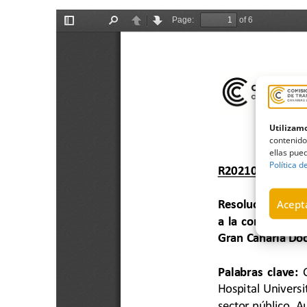
Utilizamo
contenido
ellas pued
Política d
Acepta