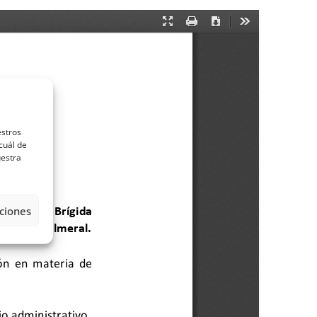
estros
cuál de
uestra
ciones