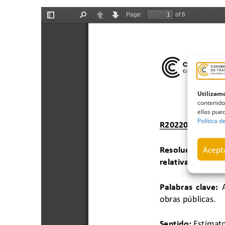
Utilizamo
contenido
ellas pued
Política d
Acepta