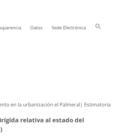
Buscar:
nsparencia
Datos
Sede Electrónica
Botón de búsqueda
mento en la urbanización el Palmeral| Estimatoria
ígida relativa al estado del
3
)