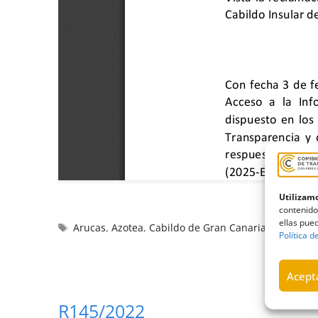
Utilizamo
contenido
ellas pued
Arucas
,
Azotea
,
Cabildo de Gran Canaria
,
centro
,
e
Política d
Acepta
R145/2022