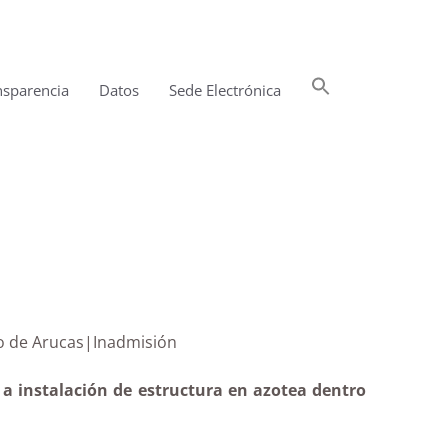
Buscar:
nsparencia
Datos
Sede Electrónica
Botón de búsqueda
Histórico de Arucas|Inadmisión
 a instalación de estructura en azotea dentro