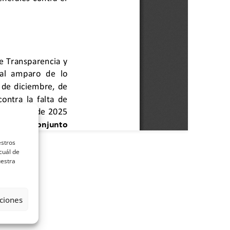
estros
cuál de
uestra
ciones