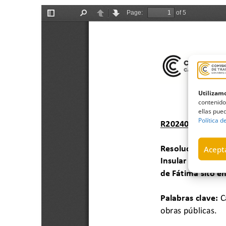
Utilizamo
contenido
ellas pued
Política d
Acepta