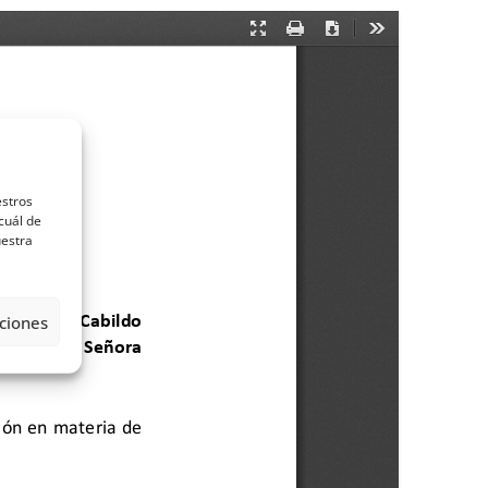
estros
cuál de
uestra
ciones