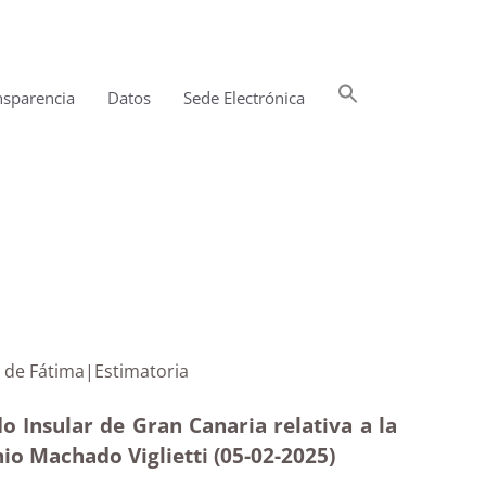
Buscar:
nsparencia
Datos
Sede Electrónica
Botón de búsqueda
ra Señora de Fátima|Estimatoria
o Insular de Gran Canaria relativa a la
nio Machado Viglietti (05-02
-2025)