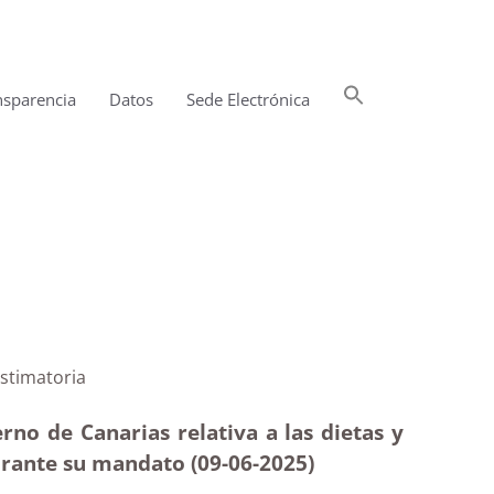
Buscar:
nsparencia
Datos
Sede Electrónica
Botón de búsqueda
r Torres|Estimatoria
no de Canarias relativa a las dietas y
urante su mandato (09-06-
2025)