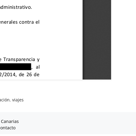
ación
,
viajes
 Canarias
ontacto