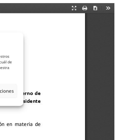
estros
cuál de
uestra
ciones