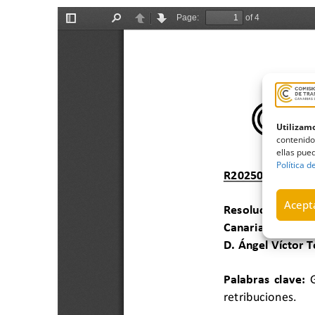
Utilizamo
contenido
ellas pued
Política d
Acepta