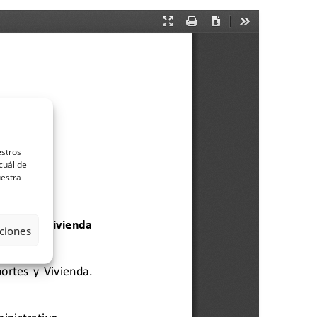
estros
cuál de
uestra
ciones