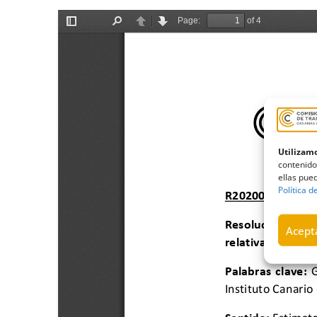
Utilizamo
contenido
ellas pued
Política d
Acepta