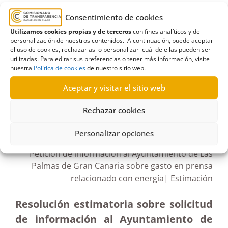
Agencia Local Gestora de la Energía
,
Asociación
Consentimiento de cookies
por la Transparencia en Canarias
,
Ayuntamiento de
Utilizamos cookies propias y de terceros
con fines analíticos y de
Las Palmas de Gran Canaria
,
costes
,
energía
,
personalización de nuestros contenidos. A continuación, puede aceptar
Estimación
,
molinos
el uso de cookies, rechazarlas o personalizar cuál de ellas pueden ser
utilizadas. Para editar sus preferencias o tener más información, visite
nuestra
Política de cookies
de nuestro sitio web.
Aceptar y visitar el sitio web
R92/2021
Rechazar cookies
19/08/2021
Personalizar opciones
Petición de información al Ayuntamiento de Las
Palmas de Gran Canaria sobre gasto en prensa
relacionado con energía| Estimación
Resolución estimatoria sobre solicitud
de información al Ayuntamiento de