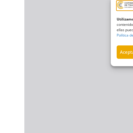
Utilizamo
contenido
ellas pued
Política d
Acepta