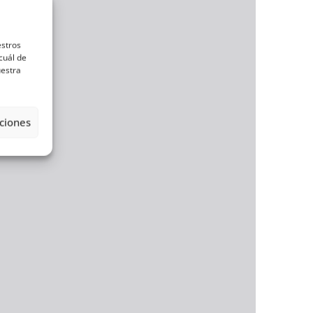
estros
cuál de
uestra
ciones