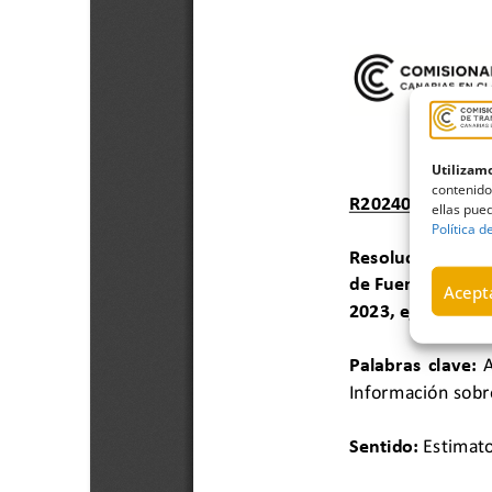
Utilizamo
contenido
ellas pued
Política d
Acepta