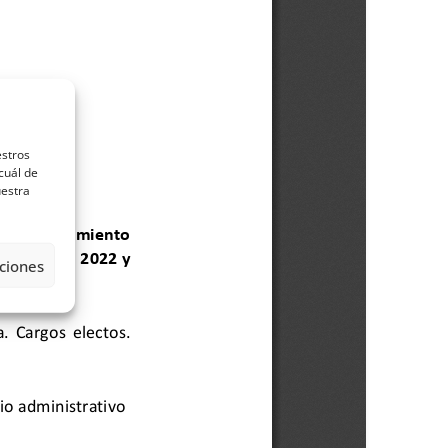
estros
cuál de
uestra
ciones