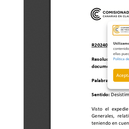
Utilizamo
contenido
ellas pued
Política d
Acepta