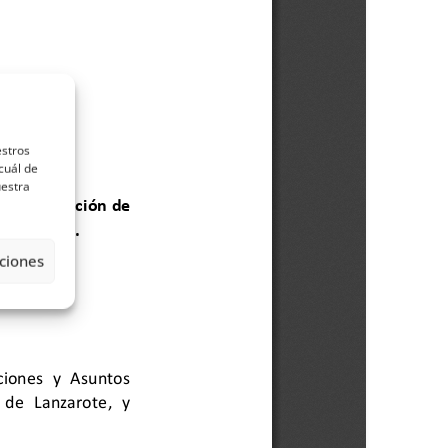
estros
cuál de
uestra
ciones